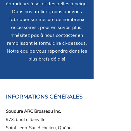
épandeurs à sel et des pelles à neige.
Dans nos ateliers, nous pouvons
fabriquer sur mesure de nombreux
accessoires : pour en savoir plus,
n’hésitez pas à nous contacter en
remplissant le formulaire ci-dessous.
Notre équipe vous répondra dans les
plus brefs délais!
INFORMATIONS GÉNÉRALES
Soudure ARC Brosseau Inc.
973, boul d'Iberville
Saint-Jean-Sur-Richelieu, Québec