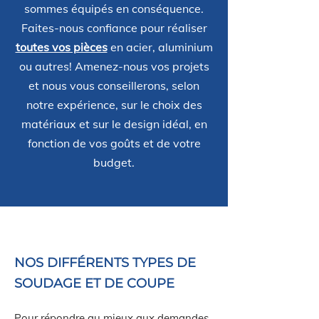
sommes équipés en conséquence.
Faites-nous confiance pour réaliser
toutes vos pièces
en acier, aluminium
ou autres! Amenez-nous vos projets
et nous vous conseillerons, selon
notre expérience, sur le choix des
matériaux et sur le design idéal, en
fonction de vos goûts et de votre
budget.
NOS DIFFÉRENTS TYPES DE
SOUDAGE ET DE COUPE
Pour répondre au mieux aux demandes