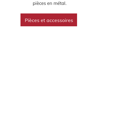
pièces en métal.
Pièces et accessoires
VENTE DE CHASSE-NEIGE
ET D’ÉPANDEURS
Soudure ARC commercialise
tout l’équipement nécessaire
à l’entretien des chaussées
en hiver.
Déneigement et déglaçage