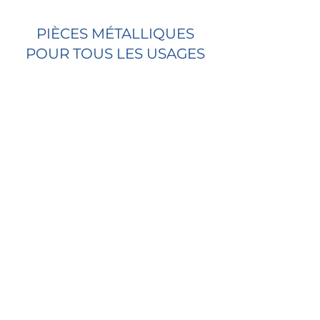
PIÈCES MÉTALLIQUES
POUR TOUS LES USAGES
Des vis aux racks à vélo, en
passant par les rampes
d’escalier, nous créons vos
pièces en métal.
Pièces et accessoires
VENTE DE CHASSE-NEIGE