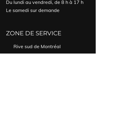
Du lundi au vendredi, de 8 h à 17 h
Le samedi sur demande
ZONE DE SERVICE
Rive sud de Montréal
Saint-Jean-Sur-Richelieu et les
alentours
PARTAGER